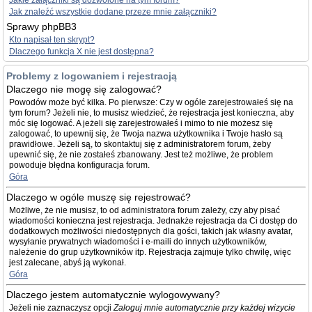
Jakie załączniki są dozwolone na tym forum?
Jak znaleźć wszystkie dodane przeze mnie załączniki?
Sprawy phpBB3
Kto napisał ten skrypt?
Dlaczego funkcja X nie jest dostępna?
Problemy z logowaniem i rejestracją
Dlaczego nie mogę się zalogować?
Powodów może być kilka. Po pierwsze: Czy w ogóle zarejestrowałeś się na
tym forum? Jeżeli nie, to musisz wiedzieć, że rejestracja jest konieczna, aby
móc się logować. A jeżeli się zarejestrowałeś i mimo to nie możesz się
zalogować, to upewnij się, że Twoja nazwa użytkownika i Twoje hasło są
prawidłowe. Jeżeli są, to skontaktuj się z administratorem forum, żeby
upewnić się, że nie zostałeś zbanowany. Jest też możliwe, że problem
powoduje błędna konfiguracja forum.
Góra
Dlaczego w ogóle muszę się rejestrować?
Możliwe, że nie musisz, to od administratora forum zależy, czy aby pisać
wiadomości konieczna jest rejestracja. Jednakże rejestracja da Ci dostęp do
dodatkowych możliwości niedostępnych dla gości, takich jak własny avatar,
wysyłanie prywatnych wiadomości i e-maili do innych użytkowników,
należenie do grup użytkowników itp. Rejestracja zajmuje tylko chwilę, więc
jest zalecane, abyś ją wykonał.
Góra
Dlaczego jestem automatycznie wylogowywany?
Jeżeli nie zaznaczysz opcji
Zaloguj mnie automatycznie przy każdej wizycie