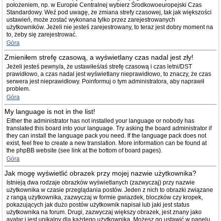
położeniem, np. w Europie Centralnej wybierz Środkowoeuropejski Czas
Standardowy. Weź pod uwagę, że zmiana strefy czasowej, tak jak większości
ustawień, może zostać wykonana tylko przez zarejestrowanych
użytkowników. Jeżeli nie jesteś zarejestrowany, to teraz jest dobry moment na
to, żeby się zarejestrować.
Góra
Zmieniłem strefę czasową, a wyświetlany czas nadal jest zły!
Jeżeli jesteś pewny/a, że ustawiłeś/aś strefę czasową i czas letni/DST
prawidłowo, a czas nadal jest wyświetlany nieprawidłowo, to znaczy, że czas
serwera jest nieprawidłowy. Poinformuj o tym administratora, aby naprawił
problem.
Góra
My language is not in the list!
Either the administrator has not installed your language or nobody has
translated this board into your language. Try asking the board administrator if
they can install the language pack you need. If the language pack does not
exist, feel free to create a new translation. More information can be found at
the phpBB website (see link at the bottom of board pages).
Góra
Jak mogę wyświetlić obrazek przy mojej nazwie użytkownika?
Istnieją dwa rodzaje obrazków wyświetlanych (zazwyczaj) przy nazwie
użytkownika w czasie przeglądania postów. Jeden z nich to obrazki związane
z rangą użytkownika, zazwyczaj w formie gwiazdek, bloczków czy kropek,
pokazujących jak dużo postów użytkownik napisał lub jaki jest status
użytkownika na forum. Drugi, zazwyczaj większy obrazek, jest znany jako
avatar i jest unikalny dla każdego użytkownika. Możesz go ustawić w panelu