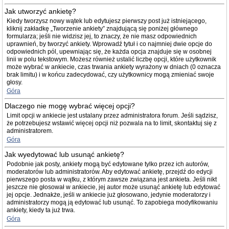
Jak utworzyć ankietę?
Kiedy tworzysz nowy wątek lub edytujesz pierwszy post już istniejącego,
kliknij zakładkę „Tworzenie ankiety” znajdującą się poniżej głównego
formularza; jeśli nie widzisz jej, to znaczy, że nie masz odpowiednich
uprawnień, by tworzyć ankiety. Wprowadź tytuł i co najmniej dwie opcje do
odpowiednich pól, upewniając się, że każda opcja znajduje się w osobnej
linii w polu tekstowym. Możesz również ustalić liczbę opcji, które użytkownik
może wybrać w ankiecie, czas trwania ankiety wyrażony w dniach (0 oznacza
brak limitu) i w końcu zadecydować, czy użytkownicy mogą zmieniać swoje
głosy.
Góra
Dlaczego nie mogę wybrać więcej opcji?
Limit opcji w ankiecie jest ustalany przez administratora forum. Jeśli sądzisz,
że potrzebujesz wstawić więcej opcji niż pozwala na to limit, skontaktuj się z
administratorem.
Góra
Jak wyedytować lub usunąć ankietę?
Podobnie jak posty, ankiety mogą być edytowane tylko przez ich autorów,
moderatorów lub administratorów. Aby edytować ankietę, przejdź do edycji
pierwszego posta w wątku, z którym zawsze związana jest ankieta. Jeśli nikt
jeszcze nie głosował w ankiecie, jej autor może usunąć ankietę lub edytować
jej opcje. Jednakże, jeśli w ankiecie już głosowano, jedynie moderatorzy i
administratorzy mogą ją edytować lub usunąć. To zapobiega modyfikowaniu
ankiety, kiedy ta już trwa.
Góra