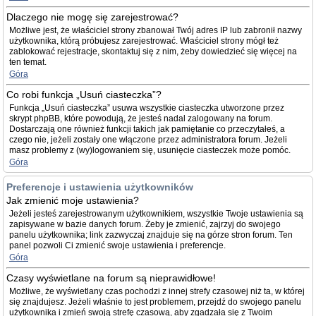
Dlaczego nie mogę się zarejestrować?
Możliwe jest, że właściciel strony zbanował Twój adres IP lub zabronił nazwy
użytkownika, którą próbujesz zarejestrować. Właściciel strony mógł też
zablokować rejestracje, skontaktuj się z nim, żeby dowiedzieć się więcej na
ten temat.
Góra
Co robi funkcja „Usuń ciasteczka”?
Funkcja „Usuń ciasteczka” usuwa wszystkie ciasteczka utworzone przez
skrypt phpBB, które powodują, że jesteś nadal zalogowany na forum.
Dostarczają one również funkcji takich jak pamiętanie co przeczytałeś, a
czego nie, jeżeli zostały one włączone przez administratora forum. Jeżeli
masz problemy z (wy)logowaniem się, usunięcie ciasteczek może pomóc.
Góra
Preferencje i ustawienia użytkowników
Jak zmienić moje ustawienia?
Jeżeli jesteś zarejestrowanym użytkownikiem, wszystkie Twoje ustawienia są
zapisywane w bazie danych forum. Żeby je zmienić, zajrzyj do swojego
panelu użytkownika; link zazwyczaj znajduje się na górze stron forum. Ten
panel pozwoli Ci zmienić swoje ustawienia i preferencje.
Góra
Czasy wyświetlane na forum są nieprawidłowe!
Możliwe, że wyświetlany czas pochodzi z innej strefy czasowej niż ta, w której
się znajdujesz. Jeżeli właśnie to jest problemem, przejdź do swojego panelu
użytkownika i zmień swoją strefę czasową, aby zgadzała się z Twoim