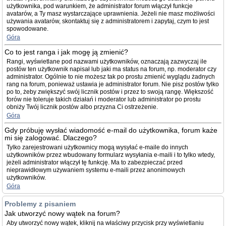
użytkownika, pod warunkiem, że administrator forum włączył funkcje
avatarów, a Ty masz wystarczające uprawnienia. Jeżeli nie masz możliwości
używania avatarów, skontaktuj się z administratorem i zapytaj, czym to jest
spowodowane.
Góra
Co to jest ranga i jak mogę ją zmienić?
Rangi, wyświetlane pod nazwami użytkowników, oznaczają zazwyczaj ile
postów ten użytkownik napisał lub jaki ma status na forum, np. moderator czy
administrator. Ogólnie to nie możesz tak po prostu zmienić wyglądu żadnych
rang na forum, ponieważ ustawia je administrator forum. Nie pisz postów tylko
po to, żeby zwiększyć swój licznik postów i przez to swoją rangę. Większość
forów nie toleruje takich działań i moderator lub administrator po prostu
obniży Twój licznik postów albo przyzna Ci ostrzeżenie.
Góra
Gdy próbuję wysłać wiadomość e-mail do użytkownika, forum każe
mi się zalogować. Dlaczego?
Tylko zarejestrowani użytkownicy mogą wysyłać e-maile do innych
użytkowników przez wbudowany formularz wysyłania e-maili i to tylko wtedy,
jeżeli administrator włączył tę funkcję. Ma to zabezpieczać przed
nieprawidłowym używaniem systemu e-maili przez anonimowych
użytkowników.
Góra
Problemy z pisaniem
Jak utworzyć nowy wątek na forum?
Aby utworzyć nowy wątek, kliknij na właściwy przycisk przy wyświetlaniu