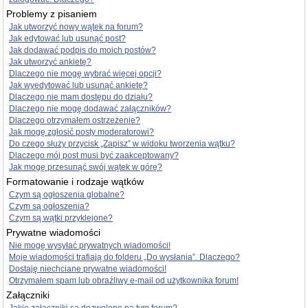
Problemy z pisaniem
Jak utworzyć nowy wątek na forum?
Jak edytować lub usunąć post?
Jak dodawać podpis do moich postów?
Jak utworzyć ankietę?
Dlaczego nie mogę wybrać więcej opcji?
Jak wyedytować lub usunąć ankietę?
Dlaczego nie mam dostępu do działu?
Dlaczego nie mogę dodawać załączników?
Dlaczego otrzymałem ostrzeżenie?
Jak mogę zgłosić posty moderatorowi?
Do czego służy przycisk „Zapisz” w widoku tworzenia wątku?
Dlaczego mój post musi być zaakceptowany?
Jak mogę przesunąć swój wątek w górę?
Formatowanie i rodzaje wątków
Czym są ogłoszenia globalne?
Czym są ogłoszenia?
Czym są wątki przyklejone?
Prywatne wiadomości
Nie mogę wysyłać prywatnych wiadomości!
Moje wiadomości trafiają do folderu „Do wysłania”. Dlaczego?
Dostaję niechciane prywatne wiadomości!
Otrzymałem spam lub obraźliwy e-mail od użytkownika forum!
Załączniki