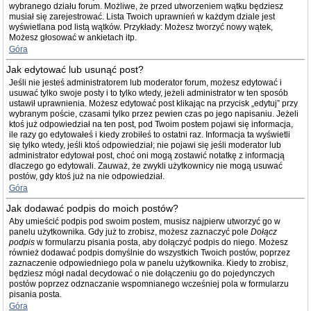
wybranego działu forum. Możliwe, że przed utworzeniem wątku będziesz
musiał się zarejestrować. Lista Twoich uprawnień w każdym dziale jest
wyświetlana pod listą wątków. Przykłady: Możesz tworzyć nowy wątek,
Możesz głosować w ankietach itp.
Góra
Jak edytować lub usunąć post?
Jeśli nie jesteś administratorem lub moderator forum, możesz edytować i
usuwać tylko swoje posty i to tylko wtedy, jeżeli administrator w ten sposób
ustawił uprawnienia. Możesz edytować post klikając na przycisk „edytuj” przy
wybranym poście, czasami tylko przez pewien czas po jego napisaniu. Jeżeli
ktoś już odpowiedział na ten post, pod Twoim postem pojawi się informacja,
ile razy go edytowałeś i kiedy zrobiłeś to ostatni raz. Informacja ta wyświetli
się tylko wtedy, jeśli ktoś odpowiedział; nie pojawi się jeśli moderator lub
administrator edytował post, choć oni mogą zostawić notatkę z informacją
dlaczego go edytowali. Zauważ, że zwykli użytkownicy nie mogą usuwać
postów, gdy ktoś już na nie odpowiedział.
Góra
Jak dodawać podpis do moich postów?
Aby umieścić podpis pod swoim postem, musisz najpierw utworzyć go w
panelu użytkownika. Gdy już to zrobisz, możesz zaznaczyć pole
Dołącz
podpis
w formularzu pisania posta, aby dołączyć podpis do niego. Możesz
również dodawać podpis domyślnie do wszystkich Twoich postów, poprzez
zaznaczenie odpowiedniego pola w panelu użytkownika. Kiedy to zrobisz,
będziesz mógł nadal decydować o nie dołączeniu go do pojedynczych
postów poprzez odznaczanie wspomnianego wcześniej pola w formularzu
pisania posta.
Góra