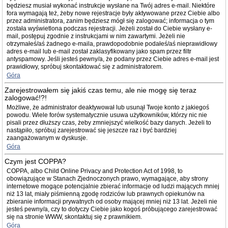
będziesz musiał wykonać instrukcje wysłane na Twój adres e-mail. Niektóre
fora wymagają też, żeby nowe rejestracje były aktywowane przez Ciebie albo
przez administratora, zanim będziesz mógł się zalogować; informacja o tym
została wyświetlona podczas rejestracji. Jeżeli został do Ciebie wysłany e-
mail, postępuj zgodnie z instrukcjami w nim zawartymi. Jeżeli nie
otrzymałeś/aś żadnego e-maila, prawdopodobnie podałeś/aś nieprawidłowy
adres e-mail lub e-mail został zaklasyfikowany jako spam przez filtr
antyspamowy. Jeśli jesteś pewny/a, że podany przez Ciebie adres e-mail jest
prawidłowy, spróbuj skontaktować się z administratorem.
Góra
Zarejestrowałem się jakiś czas temu, ale nie mogę się teraz
zalogować!?!
Możliwe, że administrator deaktywował lub usunął Twoje konto z jakiegoś
powodu. Wiele forów systematycznie usuwa użytkowników, którzy nic nie
pisali przez dłuższy czas, żeby zmniejszyć wielkość bazy danych. Jeżeli to
nastąpiło, spróbuj zarejestrować się jeszcze raz i być bardziej
zaangażowanym w dyskusje.
Góra
Czym jest COPPA?
COPPA, albo Child Online Privacy and Protection Act of 1998, to
obowiązujące w Stanach Zjednoczonych prawo, wymagające, aby strony
internetowe mogące potencjalnie zbierać informacje od ludzi mających mniej
niż 13 lat, miały piśmienną zgodę rodziców lub prawnych opiekunów na
zbieranie informacji prywatnych od osoby mającej mniej niż 13 lat. Jeżeli nie
jesteś pewny/a, czy to dotyczy Ciebie jako kogoś próbującego zarejestrować
się na stronie WWW, skontaktuj się z prawnikiem.
Góra