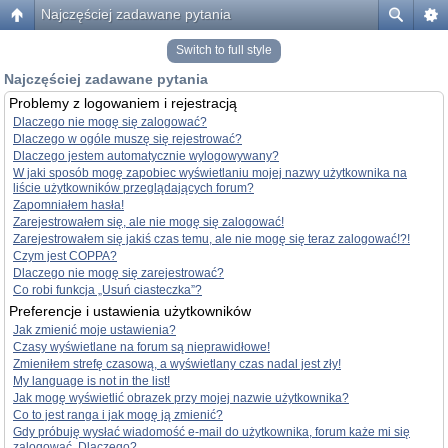
Najczęściej zadawane pytania
Switch to full style
Najczęściej zadawane pytania
Problemy z logowaniem i rejestracją
Dlaczego nie mogę się zalogować?
Dlaczego w ogóle muszę się rejestrować?
Dlaczego jestem automatycznie wylogowywany?
W jaki sposób mogę zapobiec wyświetlaniu mojej nazwy użytkownika na
liście użytkowników przeglądających forum?
Zapomniałem hasła!
Zarejestrowałem się, ale nie mogę się zalogować!
Zarejestrowałem się jakiś czas temu, ale nie mogę się teraz zalogować!?!
Czym jest COPPA?
Dlaczego nie mogę się zarejestrować?
Co robi funkcja „Usuń ciasteczka”?
Preferencje i ustawienia użytkowników
Jak zmienić moje ustawienia?
Czasy wyświetlane na forum są nieprawidłowe!
Zmieniłem strefę czasową, a wyświetlany czas nadal jest zły!
My language is not in the list!
Jak mogę wyświetlić obrazek przy mojej nazwie użytkownika?
Co to jest ranga i jak mogę ją zmienić?
Gdy próbuję wysłać wiadomość e-mail do użytkownika, forum każe mi się
zalogować. Dlaczego?