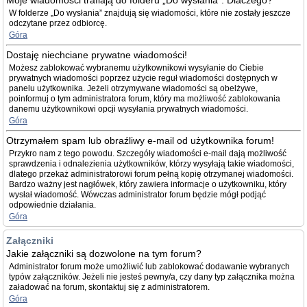
Moje wiadomości trafiają do folderu „Do wysłania”. Dlaczego?
W folderze „Do wysłania” znajdują się wiadomości, które nie zostały jeszcze
odczytane przez odbiorcę.
Góra
Dostaję niechciane prywatne wiadomości!
Możesz zablokować wybranemu użytkownikowi wysyłanie do Ciebie
prywatnych wiadomości poprzez użycie reguł wiadomości dostępnych w
panelu użytkownika. Jeżeli otrzymywane wiadomości są obelżywe,
poinformuj o tym administratora forum, który ma możliwość zablokowania
danemu użytkownikowi opcji wysyłania prywatnych wiadomości.
Góra
Otrzymałem spam lub obraźliwy e-mail od użytkownika forum!
Przykro nam z tego powodu. Szczegóły wiadomości e-mail dają możliwość
sprawdzenia i odnalezienia użytkowników, którzy wysyłają takie wiadomości,
dlatego przekaż administratorowi forum pełną kopię otrzymanej wiadomości.
Bardzo ważny jest nagłówek, który zawiera informacje o użytkowniku, który
wysłał wiadomość. Wówczas administrator forum będzie mógł podjąć
odpowiednie działania.
Góra
Załączniki
Jakie załączniki są dozwolone na tym forum?
Administrator forum może umożliwić lub zablokować dodawanie wybranych
typów załączników. Jeżeli nie jesteś pewny/a, czy dany typ załącznika można
załadować na forum, skontaktuj się z administratorem.
Góra