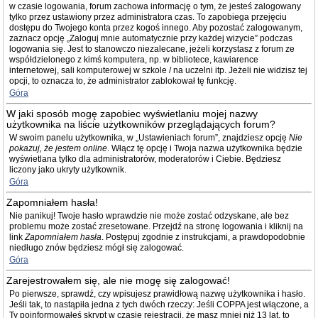
w czasie logowania, forum zachowa informację o tym, że jesteś zalogowany
tylko przez ustawiony przez administratora czas. To zapobiega przejęciu
dostępu do Twojego konta przez kogoś innego. Aby pozostać zalogowanym,
zaznacz opcję „Zaloguj mnie automatycznie przy każdej wizycie” podczas
logowania się. Jest to stanowczo niezalecane, jeżeli korzystasz z forum ze
współdzielonego z kimś komputera, np. w bibliotece, kawiarence
internetowej, sali komputerowej w szkole / na uczelni itp. Jeżeli nie widzisz tej
opcji, to oznacza to, że administrator zablokował tę funkcję.
Góra
W jaki sposób mogę zapobiec wyświetlaniu mojej nazwy
użytkownika na liście użytkowników przeglądających forum?
W swoim panelu użytkownika, w „Ustawieniach forum”, znajdziesz opcję
Nie
pokazuj, że jestem online
. Włącz tę opcję i Twoja nazwa użytkownika będzie
wyświetlana tylko dla administratorów, moderatorów i Ciebie. Będziesz
liczony jako ukryty użytkownik.
Góra
Zapomniałem hasła!
Nie panikuj! Twoje hasło wprawdzie nie może zostać odzyskane, ale bez
problemu może zostać zresetowane. Przejdź na stronę logowania i kliknij na
link
Zapomniałem hasła
. Postępuj zgodnie z instrukcjami, a prawdopodobnie
niedługo znów będziesz mógł się zalogować.
Góra
Zarejestrowałem się, ale nie mogę się zalogować!
Po pierwsze, sprawdź, czy wpisujesz prawidłową nazwę użytkownika i hasło.
Jeśli tak, to nastąpiła jedna z tych dwóch rzeczy: Jeśli COPPA jest włączone, a
Ty poinformowałeś skrypt w czasie rejestracji, że masz mniej niż 13 lat, to