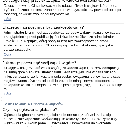
Do czego służy przycisk „Zapisz” w widoku tworzenia wątku?
Ta opcja pozwala Ci zapisywać kopie robocze Twoich wątków, które mogą
być dokończone i umieszczone na forum w przyszłości. By powrócić do kopii
roboczej, odwiedź swój panel użytkownika.
Góra
Dlaczego mój post musi być zaakceptowany?
Administrator forum mógł zadecydować, że posty w danym dziale wymagają
przeglądnięcia przed publikacją. Jest również możliwe, że administrator
umieścił Cię w grupie, której posty muszą być zaakceptowane przed
znalezieniem się na forum. Skontaktuj się z administratorem, by uzyskać
dalsze szczegóły.
Góra
Jak mogę przesunąć swój wątek w górę?
Klikając w link „Przesuń wątek w górę” w widoku wątku, możesz odkopać go
na samą górę pierwszej strony działu. Jednakże, jeśli nie widzisz takiego
linku, oznacza to, że funkcja ta mogła zostać wyłączona lub wymagany czas
między dwoma użyciami tej opcji jeszcze nie minął. Innym sposobem na
odkopanie wątku jest dopisanie w nim posta, trzymaj się jednak zasad robiąc
to.
Góra
Formatowanie i rodzaje wątków
Czym są ogłoszenia globalne?
Ogłoszenia globalne zawierają istotne informacje, z którymi trzeba się
niezwłocznie zapoznać. Wyświetlają się w każdym dziale na szczycie listy
wątków oraz w Twoim panelu użytkownika. Uprawnienia do tworzenia