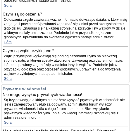
ogłoszeń globalnych nadaje administrator.
Góra
Czym są ogłoszenia?
Ogłoszenia często zawierają ważne informacje dotyczące działu, w którym się
znajdują, i powinieneś/powinnaś zapoznać się z nimi przed skorzystaniem z
tego działu. Znajdują się na każdej stronie, na szczycie listy wątków, w dziale,
w którym zostały umieszczone. Podobnie jak w przypadku ogłoszeń
globalnych, uprawnienia do tworzenia ogłoszeń nadaje administrator.
Góra
Czym są wątki przyklejone?
Wątki przyklejone wyświetlają się pod ogłoszeniami i tylko na pierwszej
stronie działu, w którym zostały utworzone. Zawierają przydatne informacje,
które nie powinny zagubić się w natłoku innych wątków. Podobnie jak w
przypadku ogłoszeń oraz ogłoszeń globalnych, uprawnienia do tworzenia
wątków przyklejonych nadaje administrator.
Góra
Prywatne wiadomości
Nie mogę wysyłać prywatnych wiadomości!
Są trzy powody, dla których nie możesz wysyłać prywatnych wiadomości: nie
jesteś zarejestrowany i/lub zalogowany, administrator forum wyłączył
prywatne wiadomości dla całego forum lub uniemożliwił wysyłanie
prywatnych wiadomości tylko Tobie. Po więcej informacji skontaktuj się z
administratorem forum.
Góra