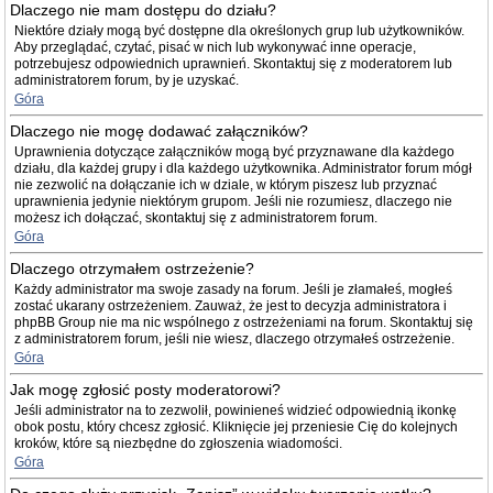
Dlaczego nie mam dostępu do działu?
Niektóre działy mogą być dostępne dla określonych grup lub użytkowników.
Aby przeglądać, czytać, pisać w nich lub wykonywać inne operacje,
potrzebujesz odpowiednich uprawnień. Skontaktuj się z moderatorem lub
administratorem forum, by je uzyskać.
Góra
Dlaczego nie mogę dodawać załączników?
Uprawnienia dotyczące załączników mogą być przyznawane dla każdego
działu, dla każdej grupy i dla każdego użytkownika. Administrator forum mógł
nie zezwolić na dołączanie ich w dziale, w którym piszesz lub przyznać
uprawnienia jedynie niektórym grupom. Jeśli nie rozumiesz, dlaczego nie
możesz ich dołączać, skontaktuj się z administratorem forum.
Góra
Dlaczego otrzymałem ostrzeżenie?
Każdy administrator ma swoje zasady na forum. Jeśli je złamałeś, mogłeś
zostać ukarany ostrzeżeniem. Zauważ, że jest to decyzja administratora i
phpBB Group nie ma nic wspólnego z ostrzeżeniami na forum. Skontaktuj się
z administratorem forum, jeśli nie wiesz, dlaczego otrzymałeś ostrzeżenie.
Góra
Jak mogę zgłosić posty moderatorowi?
Jeśli administrator na to zezwolił, powinieneś widzieć odpowiednią ikonkę
obok postu, który chcesz zgłosić. Kliknięcie jej przeniesie Cię do kolejnych
kroków, które są niezbędne do zgłoszenia wiadomości.
Góra