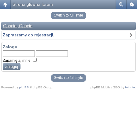
Strona główna forum
Switch to full style
Goście, Goście
Zapraszamy do rejestracji.
Zaloguj
Zapamiętaj mnie
Switch to full style
Powered by
phpBB
© phpBB Group.
phpBB Mobile / SEO by
Artodia
.