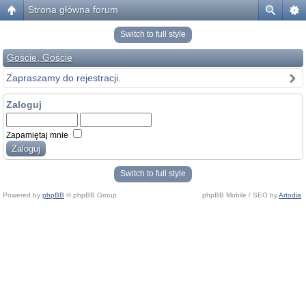
Strona główna forum
Switch to full style
Goście, Goście
Zapraszamy do rejestracji.
Zaloguj
Zapamiętaj mnie
Switch to full style
Powered by
phpBB
© phpBB Group.
phpBB Mobile / SEO by
Artodia
.