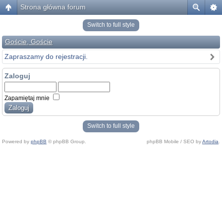
Strona główna forum
Switch to full style
Goście, Goście
Zapraszamy do rejestracji.
Zaloguj
Zapamiętaj mnie
Switch to full style
Powered by
phpBB
© phpBB Group.
phpBB Mobile / SEO by
Artodia
.