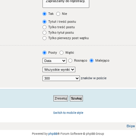
Tak
Nie
Tytuł i treść postu
Tylko treść postu
Tylko tytuł postu
Tylko pierwszy post wątku
Posty
Wątki
Rosnąco
Malejąco
znaków w poście
Switch to mobile style
Ekipa
Powered by
phpBB
® Forum Software © phpBB Group